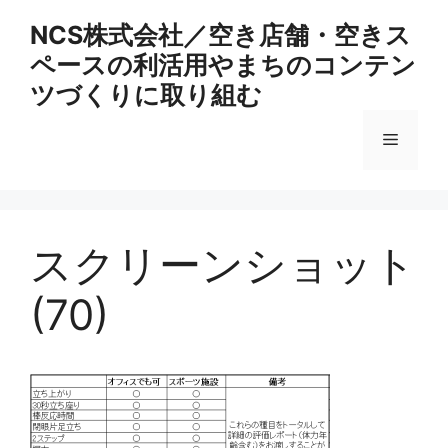
コ
NCS株式会社／空き店舗・空きス
ン
ペースの利活用やまちのコンテン
テ
ン
ツづくりに取り組む
ツ
へ
メ
ス
キ
ニ
ッ
プ
スクリーンショット
ュ
(70)
ー