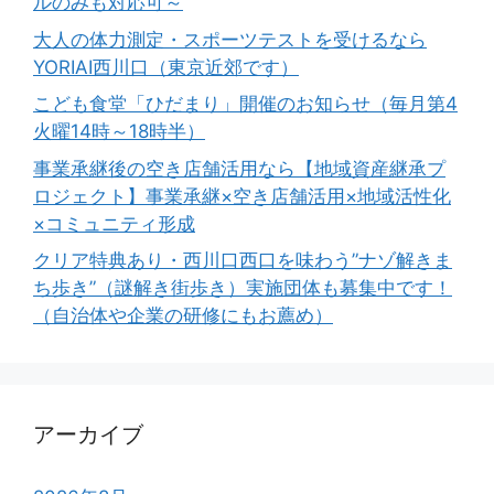
ルのみも対応可～
大人の体力測定・スポーツテストを受けるなら
YORIAI西川口（東京近郊です）
こども食堂「ひだまり」開催のお知らせ（毎月第4
火曜14時～18時半）
事業承継後の空き店舗活用なら【地域資産継承プ
ロジェクト】事業承継×空き店舗活用×地域活性化
×コミュニティ形成
クリア特典あり・西川口西口を味わう”ナゾ解きま
ち歩き”（謎解き街歩き）実施団体も募集中です！
（自治体や企業の研修にもお薦め）
アーカイブ