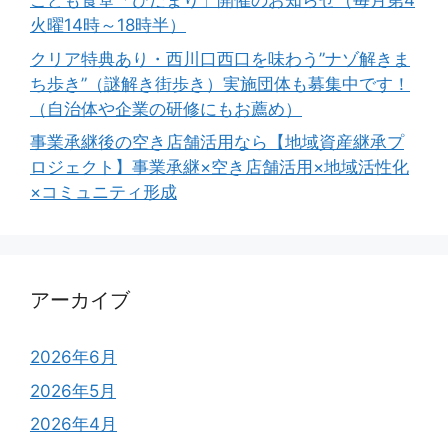
こども食堂「ひだまり」開催のお知らせ（毎月第4
火曜14時～18時半）
クリア特典あり・西川口西口を味わう”ナゾ解きま
ち歩き”（謎解き街歩き）実施団体も募集中です！
（自治体や企業の研修にもお薦め）
事業承継後の空き店舗活用なら【地域資産継承プ
ロジェクト】事業承継×空き店舗活用×地域活性化
×コミュニティ形成
アーカイブ
2026年6月
2026年5月
2026年4月