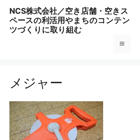
コ
NCS株式会社／空き店舗・空きス
ン
ペースの利活用やまちのコンテン
テ
ン
ツづくりに取り組む
ツ
へ
メ
ス
キ
ニ
ッ
プ
メジャー
ュ
ー