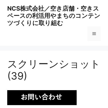
コ
NCS株式会社／空き店舗・空きス
ン
ペースの利活用やまちのコンテン
テ
ン
ツづくりに取り組む
ツ
へ
メ
ス
キ
ニ
ッ
プ
スクリーンショット
ュ
(39)
ー