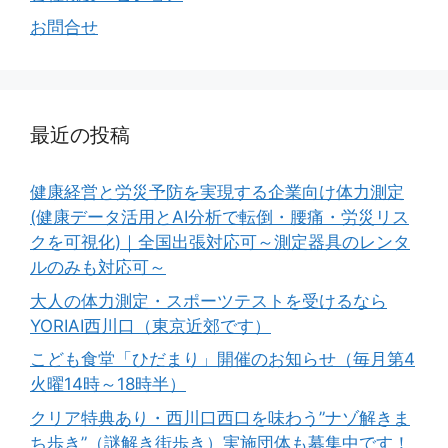
お問合せ
最近の投稿
健康経営と労災予防を実現する企業向け体力測定
(健康データ活用とAI分析で転倒・腰痛・労災リス
クを可視化)｜全国出張対応可～測定器具のレンタ
ルのみも対応可～
大人の体力測定・スポーツテストを受けるなら
YORIAI西川口（東京近郊です）
こども食堂「ひだまり」開催のお知らせ（毎月第4
火曜14時～18時半）
クリア特典あり・西川口西口を味わう”ナゾ解きま
ち歩き”（謎解き街歩き）実施団体も募集中です！