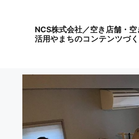
コ
ン
テ
ン
NCS株式会社／空き店舗・
ツ
活用やまちのコンテンツづく
へ
ス
キ
ッ
プ