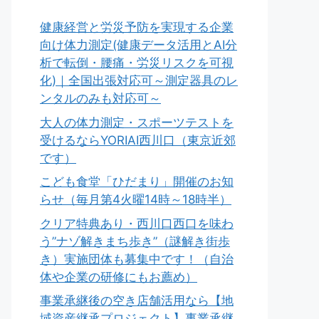
健康経営と労災予防を実現する企業
向け体力測定(健康データ活用とAI分
析で転倒・腰痛・労災リスクを可視
化)｜全国出張対応可～測定器具のレ
ンタルのみも対応可～
大人の体力測定・スポーツテストを
受けるならYORIAI西川口（東京近郊
です）
こども食堂「ひだまり」開催のお知
らせ（毎月第4火曜14時～18時半）
クリア特典あり・西川口西口を味わ
う”ナゾ解きまち歩き”（謎解き街歩
き）実施団体も募集中です！（自治
体や企業の研修にもお薦め）
事業承継後の空き店舗活用なら【地
域資産継承プロジェクト】事業承継