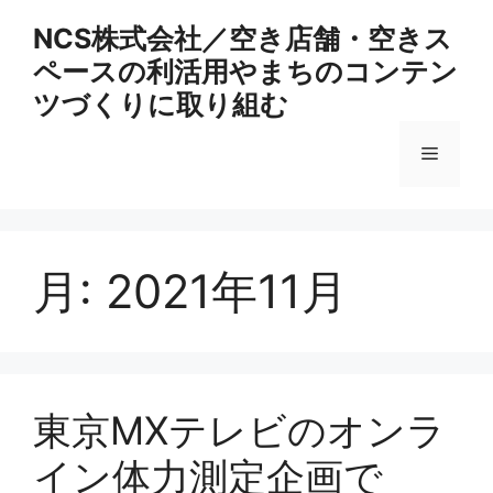
コ
NCS株式会社／空き店舗・空きス
ン
ペースの利活用やまちのコンテン
テ
ン
ツづくりに取り組む
ツ
へ
メ
ス
キ
ニ
ッ
プ
月:
2021年11月
ュ
ー
東京MXテレビのオンラ
イン体力測定企画で