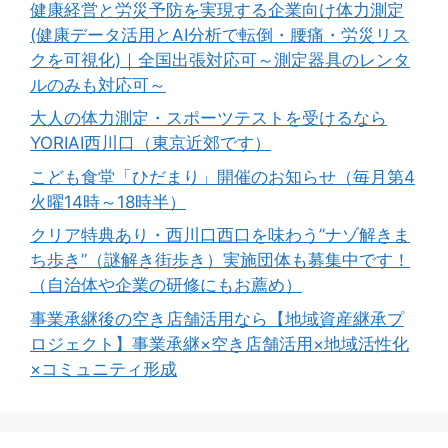
健康経営と労災予防を実現する企業向け体力測定
(健康データ活用とAI分析で転倒・腰痛・労災リス
クを可視化)｜全国出張対応可～測定器具のレンタ
ルのみも対応可～
大人の体力測定・スポーツテストを受けるなら
YORIAI西川口（東京近郊です）
こども食堂「ひだまり」開催のお知らせ（毎月第4
火曜14時～18時半）
クリア特典あり・西川口西口を味わう”ナゾ解きま
ち歩き”（謎解き街歩き）実施団体も募集中です！
（自治体や企業の研修にもお薦め）
事業承継後の空き店舗活用なら【地域資産継承プ
ロジェクト】事業承継×空き店舗活用×地域活性化
×コミュニティ形成