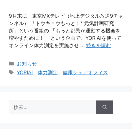
9月末に、東京MXテレビ（地上デジタル放送9チャ
ンネル） 「トウキョウもっと！² 元気計画研究
所」という番組の 「もっと都民が運動する機会を
増やすために！」 という企画で、YORIAIを使って
オンライン体力測定を実施させ …
続きを読む
カ
お知らせ
テ
タ
YORIAI
、
体力測定
、
健康シェアオフィス
ゴ
グ
リ
ー
検
索: