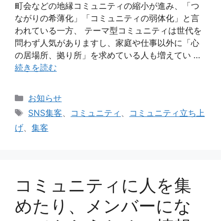
町会などの地縁コミュニティの縮小が進み、「つ
ながりの希薄化」「コミュニティの弱体化」と言
われている一方、 テーマ型コミュニティは世代を
問わず人気がありますし、家庭や仕事以外に「心
の居場所、拠り所」を求めている人も増えてい …
続きを読む
カ
お知らせ
テ
タ
SNS集客
、
コミュニティ
、
コミュニティ立ち上
ゴ
グ
げ
、
集客
リ
ー
コミュニティに人を集
めたり、メンバーにな