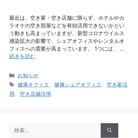
最近は、空き家・空き店舗に限らず、ホテルやカ
ラオケの空き部屋などを有効活用できないかとい
う動きも高まっていますが、新型コロナウイルス
感染拡大の影響で、シェアオフィスやレンタルオ
フィスへの需要が高まっています。 1つには、 …
続きを読む
カ
お知らせ
テ
タ
健康オフィス
、
健康シェアオフィス
、
空き家活
ゴ
グ
用
、
空き店舗活用
リ
ー
検
索: