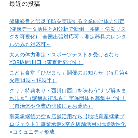
最近の投稿
健康経営と労災予防を実現する企業向け体力測定
(健康データ活用とAI分析で転倒・腰痛・労災リス
クを可視化)｜全国出張対応可～測定器具のレンタ
ルのみも対応可～
大人の体力測定・スポーツテストを受けるなら
YORIAI西川口（東京近郊です）
こども食堂「ひだまり」開催のお知らせ（毎月第4
火曜14時～18時半）
クリア特典あり・西川口西口を味わう”ナゾ解きま
ち歩き”（謎解き街歩き）実施団体も募集中です！
（自治体や企業の研修にもお薦め）
事業承継後の空き店舗活用なら【地域資産継承プ
ロジェクト】事業承継×空き店舗活用×地域活性化
×コミュニティ形成