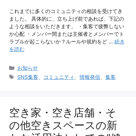
これまでに多くのコミュニティの相談を受けてき
ました。 具体的に、立ち上げ前であれば、下記の
ような相談をいただきます。 ・集客で疲弊しない
か心配 ・メンバー間または主催者とメンバーでト
ラブルが起こらないか？ルールや規約をど …
続き
を読む
カ
お知らせ
テ
タ
SNS集客
、
コミュニティ
、
情報発信
、
集客
ゴ
グ
リ
ー
空き家・空き店舗・そ
の他空きスペースの新