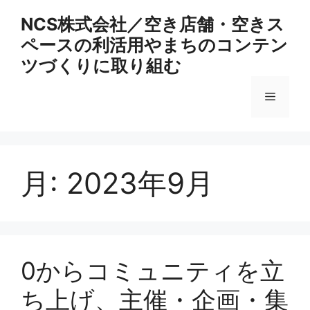
コ
NCS株式会社／空き店舗・空きス
ン
ペースの利活用やまちのコンテン
テ
ン
ツづくりに取り組む
ツ
へ
メ
ス
キ
ニ
ッ
プ
月:
2023年9月
ュ
ー
0からコミュニティを立
ち上げ、主催・企画・集