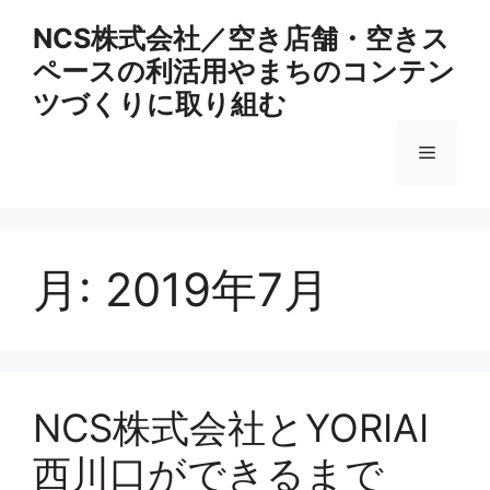
コ
NCS株式会社／空き店舗・空きス
ン
ペースの利活用やまちのコンテン
テ
ン
ツづくりに取り組む
ツ
へ
メ
ス
キ
ニ
ッ
プ
月:
2019年7月
ュ
ー
NCS株式会社とYORIAI
西川口ができるまで