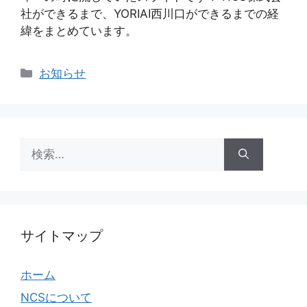
社ができるまで、YORIAI西川口ができるまでの経
緯をまとめています。
カ
お知らせ
テ
ゴ
リ
ー
検
索:
サイトマップ
ホーム
NCSについて