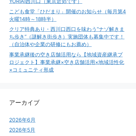
YORIAI西川口（東京近郊です）
こども食堂「ひだまり」開催のお知らせ（毎月第4
火曜14時～18時半）
クリア特典あり・西川口西口を味わう”ナゾ解きま
ち歩き”（謎解き街歩き）実施団体も募集中です！
（自治体や企業の研修にもお薦め）
事業承継後の空き店舗活用なら【地域資産継承プ
ロジェクト】事業承継×空き店舗活用×地域活性化
×コミュニティ形成
アーカイブ
2026年6月
2026年5月