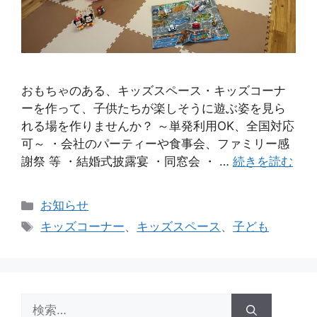
おもちゃのある、キッズスペース・キッズコーナ
ーを作って、子供たちが楽しそうに遊ぶ姿を見ら
れる場を作りませんか？ ～単発利用OK、全国対応
可～ ・会社のパーティーや食事会、ファミリー感
謝祭 等 ・結婚式披露宴 ・同窓会 ・ …
続きを読む
カ
お知らせ
テ
タ
キッズコーナー
、
キッズスペース
、
子ども
ゴ
グ
リ
ー
検