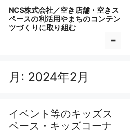
コ
NCS株式会社／空き店舗・空きス
ン
ペースの利活用やまちのコンテン
テ
ン
ツづくりに取り組む
ツ
へ
メ
ス
キ
ニ
ッ
プ
月:
2024年2月
ュ
ー
イベント等のキッズス
ペース・キッズコーナ