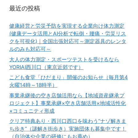
最近の投稿
健康経営と労災予防を実現する企業向け体力測定
(健康データ活用とAI分析で転倒・腰痛・労災リス
クを可視化)｜全国出張対応可～測定器具のレンタ
ルのみも対応可～
大人の体力測定・スポーツテストを受けるなら
YORIAI西川口（東京近郊です）
こども食堂「ひだまり」開催のお知らせ（毎月第4
火曜14時～18時半）
事業承継後の空き店舗活用なら【地域資産継承プ
ロジェクト】事業承継×空き店舗活用×地域活性化
×コミュニティ形成
クリア特典あり・西川口西口を味わう”ナゾ解きま
ち歩き”（謎解き街歩き）実施団体も募集中です！
（自治体や企業の研修にもお薦め）