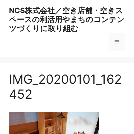
コ
NCS株式会社／空き店舗・空きス
ン
ペースの利活用やまちのコンテン
テ
ン
ツづくりに取り組む
ツ
へ
メ
ス
キ
ニ
ッ
プ
IMG_20200101_162
ュ
452
ー