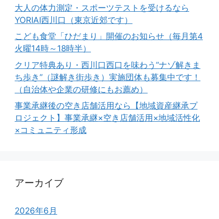
大人の体力測定・スポーツテストを受けるなら
YORIAI西川口（東京近郊です）
こども食堂「ひだまり」開催のお知らせ（毎月第4
火曜14時～18時半）
クリア特典あり・西川口西口を味わう”ナゾ解きま
ち歩き”（謎解き街歩き）実施団体も募集中です！
（自治体や企業の研修にもお薦め）
事業承継後の空き店舗活用なら【地域資産継承プ
ロジェクト】事業承継×空き店舗活用×地域活性化
×コミュニティ形成
アーカイブ
2026年6月