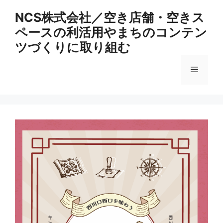
コ
NCS株式会社／空き店舗・空きス
ン
ペースの利活用やまちのコンテン
テ
ン
ツづくりに取り組む
ツ
へ
メ
ス
キ
ニ
ッ
プ
ュ
ー