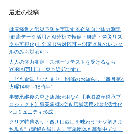
最近の投稿
健康経営と労災予防を実現する企業向け体力測定
(健康データ活用とAI分析で転倒・腰痛・労災リス
クを可視化)｜全国出張対応可～測定器具のレンタ
ルのみも対応可～
大人の体力測定・スポーツテストを受けるなら
YORIAI西川口（東京近郊です）
こども食堂「ひだまり」開催のお知らせ（毎月第4
火曜14時～18時半）
事業承継後の空き店舗活用なら【地域資産継承プ
ロジェクト】事業承継×空き店舗活用×地域活性化
×コミュニティ形成
クリア特典あり・西川口西口を味わう”ナゾ解きま
ち歩き”（謎解き街歩き）実施団体も募集中です！