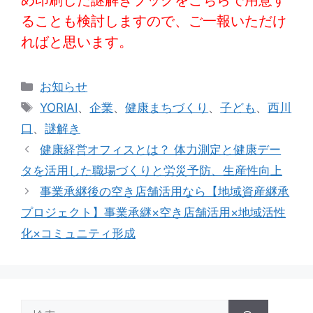
め印刷した謎解きブックをこちらで用意す
ることも検討しますので、ご一報いただけ
ればと思います。
カ
お知らせ
テ
タ
YORIAI
、
企業
、
健康まちづくり
、
子ども
、
西川
ゴ
グ
口
、
謎解き
リ
健康経営オフィスとは？ 体力測定と健康デー
ー
タを活用した職場づくりと労災予防、生産性向上
事業承継後の空き店舗活用なら【地域資産継承
プロジェクト】事業承継×空き店舗活用×地域活性
化×コミュニティ形成
検