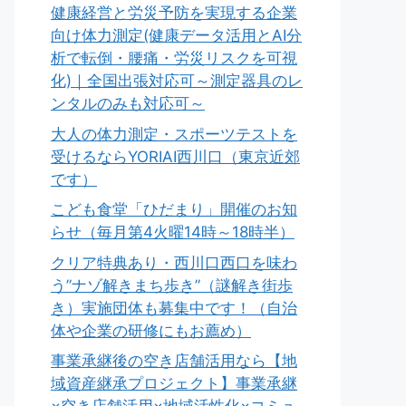
健康経営と労災予防を実現する企業
向け体力測定(健康データ活用とAI分
析で転倒・腰痛・労災リスクを可視
化)｜全国出張対応可～測定器具のレ
ンタルのみも対応可～
大人の体力測定・スポーツテストを
受けるならYORIAI西川口（東京近郊
です）
こども食堂「ひだまり」開催のお知
らせ（毎月第4火曜14時～18時半）
クリア特典あり・西川口西口を味わ
う”ナゾ解きまち歩き”（謎解き街歩
き）実施団体も募集中です！（自治
体や企業の研修にもお薦め）
事業承継後の空き店舗活用なら【地
域資産継承プロジェクト】事業承継