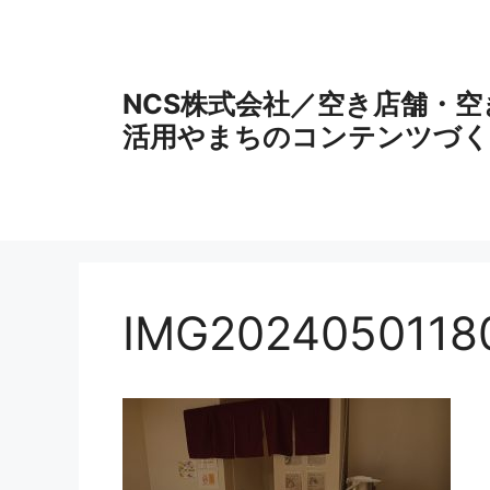
コ
ン
テ
ン
NCS株式会社／空き店舗・
ツ
活用やまちのコンテンツづく
へ
ス
キ
ッ
プ
IMG2024050118