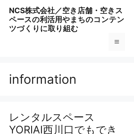
コ
NCS株式会社／空き店舗・空きス
ン
ペースの利活用やまちのコンテン
テ
ン
ツづくりに取り組む
ツ
へ
メ
ス
キ
ニ
ッ
プ
information
ュ
ー
レンタルスペース
YORIAI西川口でもでき