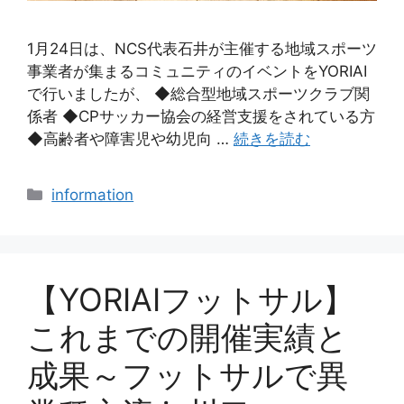
1月24日は、NCS代表石井が主催する地域スポーツ
事業者が集まるコミュニティのイベントをYORIAI
で行いましたが、 ◆総合型地域スポーツクラブ関
係者 ◆CPサッカー協会の経営支援をされている方
◆高齢者や障害児や幼児向 …
続きを読む
カ
information
テ
ゴ
リ
ー
【YORIAIフットサル】
これまでの開催実績と
成果～フットサルで異