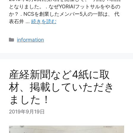
となりました。 . なぜYORIAIフットサルをやるの
か？ . NCSを創業したメンバー5人の一部は、 代
表石井 …
続きを読む
カ
information
テ
ゴ
リ
ー
産経新聞など4紙に取
材、掲載していただき
ました！
2019年9月19日