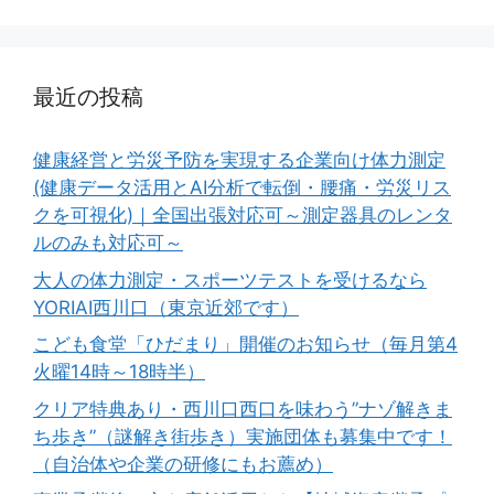
最近の投稿
健康経営と労災予防を実現する企業向け体力測定
(健康データ活用とAI分析で転倒・腰痛・労災リス
クを可視化)｜全国出張対応可～測定器具のレンタ
ルのみも対応可～
大人の体力測定・スポーツテストを受けるなら
YORIAI西川口（東京近郊です）
こども食堂「ひだまり」開催のお知らせ（毎月第4
火曜14時～18時半）
クリア特典あり・西川口西口を味わう”ナゾ解きま
ち歩き”（謎解き街歩き）実施団体も募集中です！
（自治体や企業の研修にもお薦め）