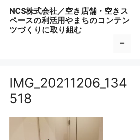
コ
NCS株式会社／空き店舗・空きス
ン
ペースの利活用やまちのコンテン
テ
ン
ツづくりに取り組む
ツ
へ
メ
ス
キ
ニ
ッ
プ
IMG_20211206_134
ュ
518
ー