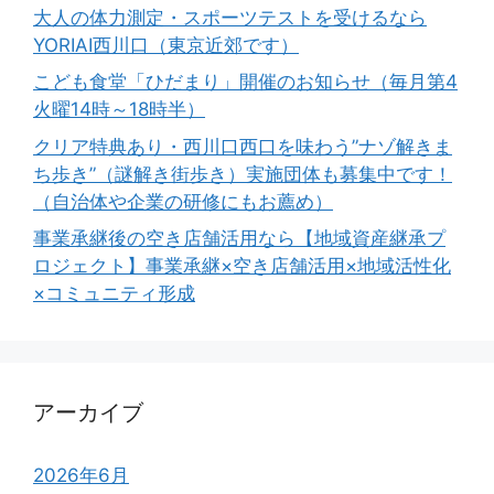
大人の体力測定・スポーツテストを受けるなら
YORIAI西川口（東京近郊です）
こども食堂「ひだまり」開催のお知らせ（毎月第4
火曜14時～18時半）
クリア特典あり・西川口西口を味わう”ナゾ解きま
ち歩き”（謎解き街歩き）実施団体も募集中です！
（自治体や企業の研修にもお薦め）
事業承継後の空き店舗活用なら【地域資産継承プ
ロジェクト】事業承継×空き店舗活用×地域活性化
×コミュニティ形成
アーカイブ
2026年6月