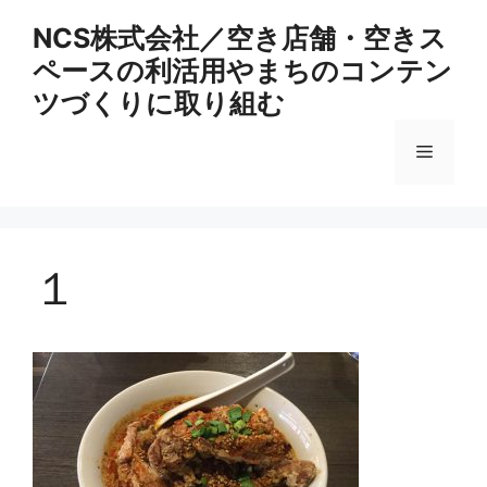
コ
NCS株式会社／空き店舗・空きス
ン
ペースの利活用やまちのコンテン
テ
ン
ツづくりに取り組む
ツ
へ
メ
ス
キ
ニ
ッ
プ
１
ュ
ー