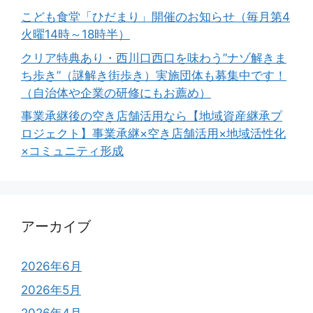
こども食堂「ひだまり」開催のお知らせ（毎月第4
火曜14時～18時半）
クリア特典あり・西川口西口を味わう”ナゾ解きま
ち歩き”（謎解き街歩き）実施団体も募集中です！
（自治体や企業の研修にもお薦め）
事業承継後の空き店舗活用なら【地域資産継承プ
ロジェクト】事業承継×空き店舗活用×地域活性化
×コミュニティ形成
アーカイブ
2026年6月
2026年5月