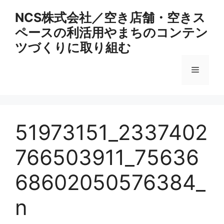
コ
NCS株式会社／空き店舗・空きス
ン
ペースの利活用やまちのコンテン
テ
ン
ツづくりに取り組む
ツ
へ
メ
ス
キ
ニ
ッ
プ
51973151_2337402
ュ
766503911_75636
ー
68602050576384_
n