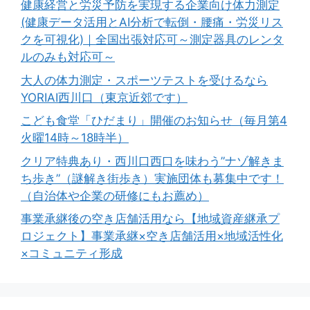
健康経営と労災予防を実現する企業向け体力測定
(健康データ活用とAI分析で転倒・腰痛・労災リス
クを可視化)｜全国出張対応可～測定器具のレンタ
ルのみも対応可～
大人の体力測定・スポーツテストを受けるなら
YORIAI西川口（東京近郊です）
こども食堂「ひだまり」開催のお知らせ（毎月第4
火曜14時～18時半）
クリア特典あり・西川口西口を味わう”ナゾ解きま
ち歩き”（謎解き街歩き）実施団体も募集中です！
（自治体や企業の研修にもお薦め）
事業承継後の空き店舗活用なら【地域資産継承プ
ロジェクト】事業承継×空き店舗活用×地域活性化
×コミュニティ形成