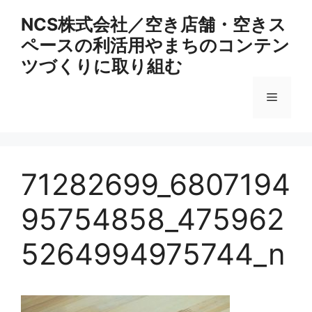
コ
NCS株式会社／空き店舗・空きス
ン
ペースの利活用やまちのコンテン
テ
ン
ツづくりに取り組む
ツ
へ
メ
ス
キ
ニ
ッ
プ
71282699_6807194
ュ
95754858_475962
ー
5264994975744_n