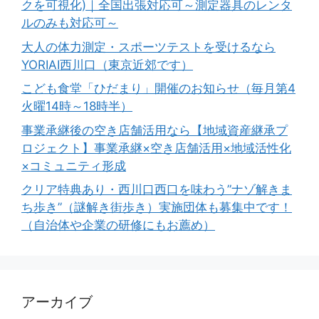
クを可視化)｜全国出張対応可～測定器具のレンタ
ルのみも対応可～
大人の体力測定・スポーツテストを受けるなら
YORIAI西川口（東京近郊です）
こども食堂「ひだまり」開催のお知らせ（毎月第4
火曜14時～18時半）
事業承継後の空き店舗活用なら【地域資産継承プ
ロジェクト】事業承継×空き店舗活用×地域活性化
×コミュニティ形成
クリア特典あり・西川口西口を味わう”ナゾ解きま
ち歩き”（謎解き街歩き）実施団体も募集中です！
（自治体や企業の研修にもお薦め）
アーカイブ