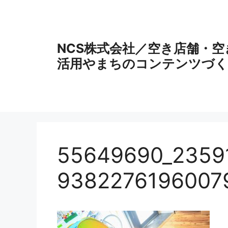
コ
ン
テ
ン
NCS株式会社／空き店舗・
ツ
活用やまちのコンテンツづく
へ
ス
キ
ッ
プ
55649690_2359
9382276196007