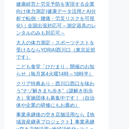
健康経営と労災予防を実現する企業
向け体力測定(健康データ活用とAI分
析で転倒・腰痛・労災リスクを可視
化)｜全国出張対応可～測定器具のレ
ンタルのみも対応可～
大人の体力測定・スポーツテストを
受けるならYORIAI西川口（東京近郊
です）
こども食堂「ひだまり」開催のお知
らせ（毎月第4火曜14時～18時半）
クリア特典あり・西川口西口を味わ
う”ナゾ解きまち歩き”（謎解き街歩
き）実施団体も募集中です！（自治
体や企業の研修にもお薦め）
事業承継後の空き店舗活用なら【地
域資産継承プロジェクト】事業承継