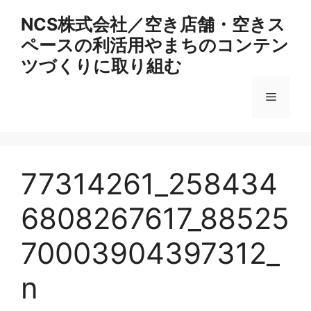
コ
NCS株式会社／空き店舗・空きス
ン
ペースの利活用やまちのコンテン
テ
ン
ツづくりに取り組む
ツ
へ
メ
ス
キ
ニ
ッ
プ
77314261_258434
ュ
6808267617_88525
ー
70003904397312_
n