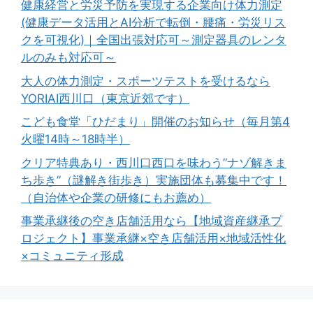
健康経営と労災予防を実現する企業向け体力測定
(健康データ活用とAI分析で転倒・腰痛・労災リス
クを可視化)｜全国出張対応可～測定器具のレンタ
ルのみも対応可～
大人の体力測定・スポーツテストを受けるなら
YORIAI西川口（東京近郊です）
こども食堂「ひだまり」開催のお知らせ（毎月第4
火曜14時～18時半）
クリア特典あり・西川口西口を味わう”ナゾ解きま
ち歩き”（謎解き街歩き）実施団体も募集中です！
（自治体や企業の研修にもお薦め）
事業承継後の空き店舗活用なら【地域資産継承プ
ロジェクト】事業承継×空き店舗活用×地域活性化
×コミュニティ形成