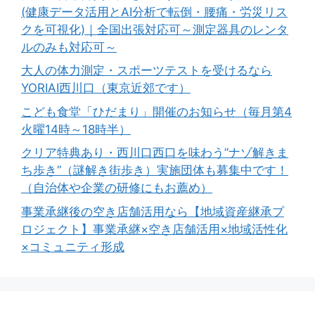
(健康データ活用とAI分析で転倒・腰痛・労災リス
クを可視化)｜全国出張対応可～測定器具のレンタ
ルのみも対応可～
大人の体力測定・スポーツテストを受けるなら
YORIAI西川口（東京近郊です）
こども食堂「ひだまり」開催のお知らせ（毎月第4
火曜14時～18時半）
クリア特典あり・西川口西口を味わう”ナゾ解きま
ち歩き”（謎解き街歩き）実施団体も募集中です！
（自治体や企業の研修にもお薦め）
事業承継後の空き店舗活用なら【地域資産継承プ
ロジェクト】事業承継×空き店舗活用×地域活性化
×コミュニティ形成