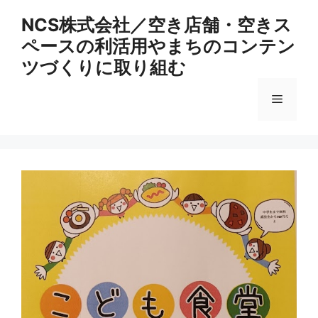
コ
NCS株式会社／空き店舗・空きス
ン
ペースの利活用やまちのコンテン
テ
ン
ツづくりに取り組む
ツ
へ
メ
ス
キ
ニ
ッ
プ
ュ
ー