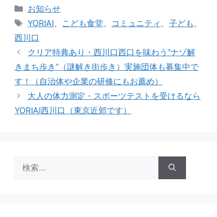
カ
お知らせ
テ
タ
YORIAI
、
こども食堂
、
コミュニティ
、
子ども
、
ゴ
グ
西川口
リ
クリア特典あり・西川口西口を味わう”ナゾ解
ー
きまち歩き”（謎解き街歩き）実施団体も募集中で
す！（自治体や企業の研修にもお薦め）
大人の体力測定・スポーツテストを受けるなら
YORIAI西川口（東京近郊です）
検
索: