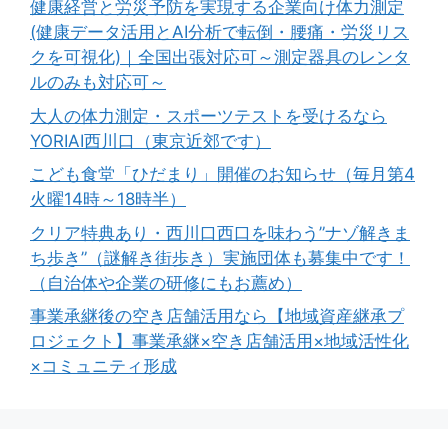
健康経営と労災予防を実現する企業向け体力測定
(健康データ活用とAI分析で転倒・腰痛・労災リス
クを可視化)｜全国出張対応可～測定器具のレンタ
ルのみも対応可～
大人の体力測定・スポーツテストを受けるなら
YORIAI西川口（東京近郊です）
こども食堂「ひだまり」開催のお知らせ（毎月第4
火曜14時～18時半）
クリア特典あり・西川口西口を味わう”ナゾ解きま
ち歩き”（謎解き街歩き）実施団体も募集中です！
（自治体や企業の研修にもお薦め）
事業承継後の空き店舗活用なら【地域資産継承プ
ロジェクト】事業承継×空き店舗活用×地域活性化
×コミュニティ形成