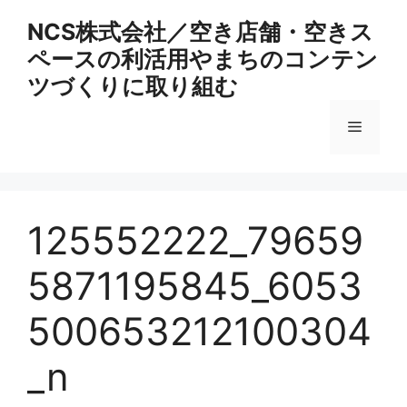
コ
NCS株式会社／空き店舗・空きス
ン
ペースの利活用やまちのコンテン
テ
ン
ツづくりに取り組む
ツ
へ
メ
ス
キ
ニ
ッ
プ
125552222_79659
ュ
5871195845_6053
ー
500653212100304
_n