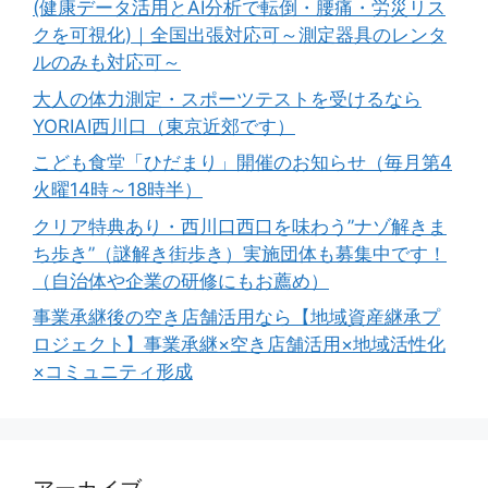
(健康データ活用とAI分析で転倒・腰痛・労災リス
クを可視化)｜全国出張対応可～測定器具のレンタ
ルのみも対応可～
大人の体力測定・スポーツテストを受けるなら
YORIAI西川口（東京近郊です）
こども食堂「ひだまり」開催のお知らせ（毎月第4
火曜14時～18時半）
クリア特典あり・西川口西口を味わう”ナゾ解きま
ち歩き”（謎解き街歩き）実施団体も募集中です！
（自治体や企業の研修にもお薦め）
事業承継後の空き店舗活用なら【地域資産継承プ
ロジェクト】事業承継×空き店舗活用×地域活性化
×コミュニティ形成