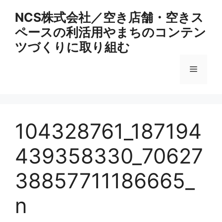
コ
NCS株式会社／空き店舗・空きス
ン
ペースの利活用やまちのコンテン
テ
ン
ツづくりに取り組む
ツ
へ
メ
ス
キ
ニ
ッ
プ
104328761_187194
ュ
439358330_70627
ー
38857711186665_
n