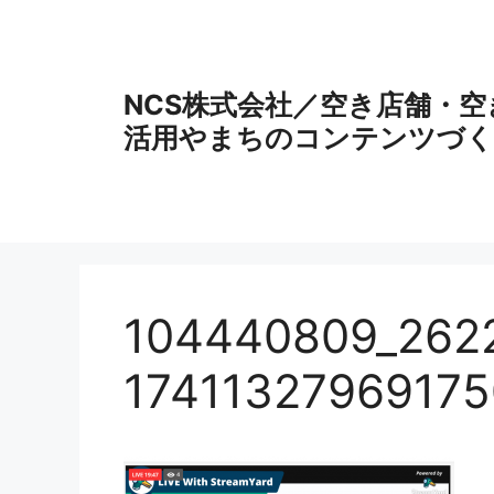
コ
ン
テ
ン
NCS株式会社／空き店舗・
ツ
活用やまちのコンテンツづく
へ
ス
キ
ッ
プ
104440809_262
17411327969175