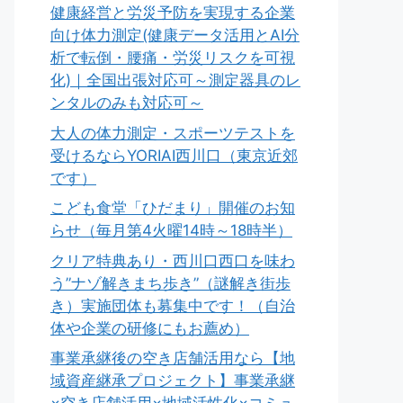
健康経営と労災予防を実現する企業
向け体力測定(健康データ活用とAI分
析で転倒・腰痛・労災リスクを可視
化)｜全国出張対応可～測定器具のレ
ンタルのみも対応可～
大人の体力測定・スポーツテストを
受けるならYORIAI西川口（東京近郊
です）
こども食堂「ひだまり」開催のお知
らせ（毎月第4火曜14時～18時半）
クリア特典あり・西川口西口を味わ
う”ナゾ解きまち歩き”（謎解き街歩
き）実施団体も募集中です！（自治
体や企業の研修にもお薦め）
事業承継後の空き店舗活用なら【地
域資産継承プロジェクト】事業承継