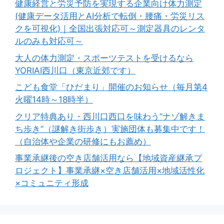
健康経営と労災予防を実現する企業向け体力測定
(健康データ活用とAI分析で転倒・腰痛・労災リス
クを可視化)｜全国出張対応可～測定器具のレンタ
ルのみも対応可～
大人の体力測定・スポーツテストを受けるなら
YORIAI西川口（東京近郊です）
こども食堂「ひだまり」開催のお知らせ（毎月第4
火曜14時～18時半）
クリア特典あり・西川口西口を味わう”ナゾ解きま
ち歩き”（謎解き街歩き）実施団体も募集中です！
（自治体や企業の研修にもお薦め）
事業承継後の空き店舗活用なら【地域資産継承プ
ロジェクト】事業承継×空き店舗活用×地域活性化
×コミュニティ形成