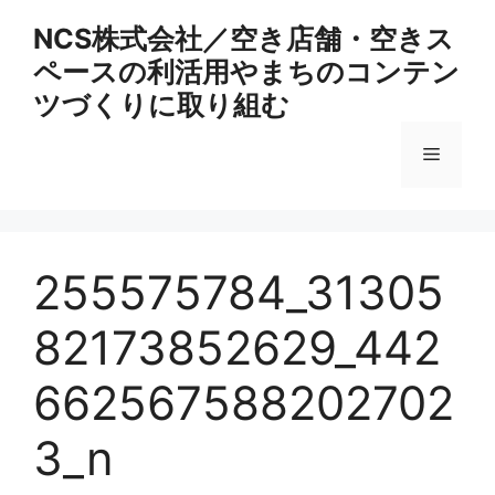
コ
NCS株式会社／空き店舗・空きス
ン
ペースの利活用やまちのコンテン
テ
ン
ツづくりに取り組む
ツ
へ
メ
ス
キ
ニ
ッ
プ
255575784_31305
ュ
82173852629_442
ー
662567588202702
3_n