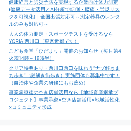
健康経営と労災予防を実現する企業向け体力測定
(健康データ活用とAI分析で転倒・腰痛・労災リス
クを可視化)｜全国出張対応可～測定器具のレンタ
ルのみも対応可～
大人の体力測定・スポーツテストを受けるなら
YORIAI西川口（東京近郊です）
こども食堂「ひだまり」開催のお知らせ（毎月第4
火曜14時～18時半）
クリア特典あり・西川口西口を味わう”ナゾ解きま
ち歩き”（謎解き街歩き）実施団体も募集中です！
（自治体や企業の研修にもお薦め）
事業承継後の空き店舗活用なら【地域資産継承プ
ロジェクト】事業承継×空き店舗活用×地域活性化
×コミュニティ形成