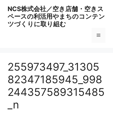
コ
NCS株式会社／空き店舗・空きス
ン
ペースの利活用やまちのコンテン
テ
ン
ツづくりに取り組む
ツ
へ
メ
ス
キ
ニ
ッ
プ
255973497_31305
ュ
82347185945_998
ー
244357589315485
_n