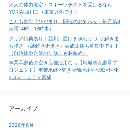
大人の体力測定・スポーツテストを受けるなら
YORIAI西川口（東京近郊です）
こども食堂「ひだまり」開催のお知らせ（毎月第4
火曜14時～18時半）
クリア特典あり・西川口西口を味わう”ナゾ解きま
ち歩き”（謎解き街歩き）実施団体も募集中です！
（自治体や企業の研修にもお薦め）
事業承継後の空き店舗活用なら【地域資産継承プ
ロジェクト】事業承継×空き店舗活用×地域活性化
×コミュニティ形成
アーカイブ
2026年6月