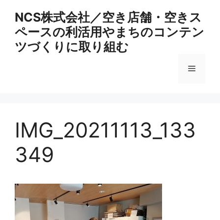
コ
NCS株式会社／空き店舗・空きス
ン
ペースの利活用やまちのコンテン
テ
ン
ツづくりに取り組む
ツ
へ
メ
ス
キ
ニ
ッ
プ
IMG_20211113_133
ュ
349
ー