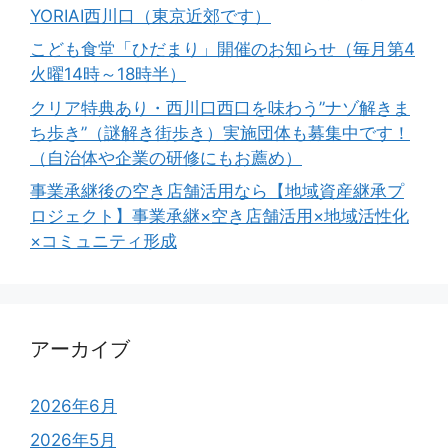
YORIAI西川口（東京近郊です）
こども食堂「ひだまり」開催のお知らせ（毎月第4
火曜14時～18時半）
クリア特典あり・西川口西口を味わう”ナゾ解きま
ち歩き”（謎解き街歩き）実施団体も募集中です！
（自治体や企業の研修にもお薦め）
事業承継後の空き店舗活用なら【地域資産継承プ
ロジェクト】事業承継×空き店舗活用×地域活性化
×コミュニティ形成
アーカイブ
2026年6月
2026年5月