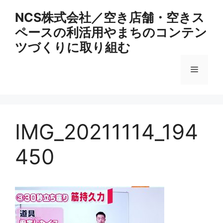
コ
NCS株式会社／空き店舗・空きス
ン
ペースの利活用やまちのコンテン
テ
ン
ツづくりに取り組む
ツ
へ
メ
ス
キ
ニ
ッ
プ
IMG_20211114_194
ュ
450
ー