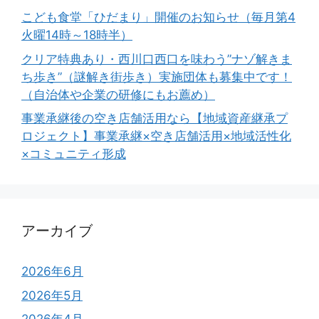
こども食堂「ひだまり」開催のお知らせ（毎月第4
火曜14時～18時半）
クリア特典あり・西川口西口を味わう”ナゾ解きま
ち歩き”（謎解き街歩き）実施団体も募集中です！
（自治体や企業の研修にもお薦め）
事業承継後の空き店舗活用なら【地域資産継承プ
ロジェクト】事業承継×空き店舗活用×地域活性化
×コミュニティ形成
アーカイブ
2026年6月
2026年5月