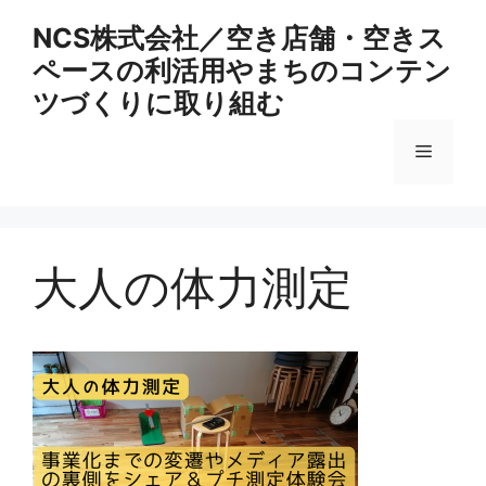
コ
NCS株式会社／空き店舗・空きス
ン
ペースの利活用やまちのコンテン
テ
ン
ツづくりに取り組む
ツ
へ
メ
ス
キ
ニ
ッ
プ
大人の体力測定
ュ
ー