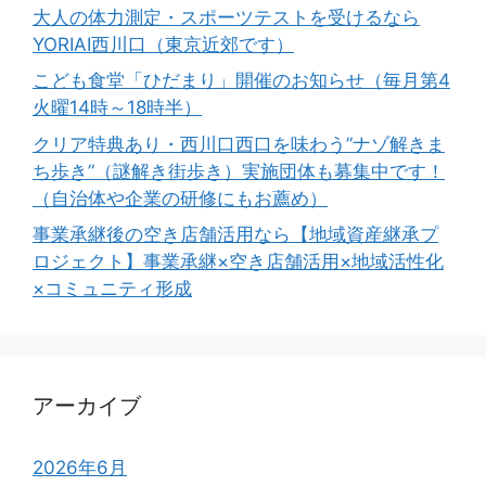
大人の体力測定・スポーツテストを受けるなら
YORIAI西川口（東京近郊です）
こども食堂「ひだまり」開催のお知らせ（毎月第4
火曜14時～18時半）
クリア特典あり・西川口西口を味わう”ナゾ解きま
ち歩き”（謎解き街歩き）実施団体も募集中です！
（自治体や企業の研修にもお薦め）
事業承継後の空き店舗活用なら【地域資産継承プ
ロジェクト】事業承継×空き店舗活用×地域活性化
×コミュニティ形成
アーカイブ
2026年6月