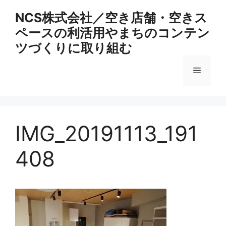
コ
NCS株式会社／空き店舗・空きス
ン
ペースの利活用やまちのコンテン
テ
ン
ツづくりに取り組む
ツ
へ
メ
ス
キ
ニ
ッ
プ
IMG_20191113_191
ュ
408
ー