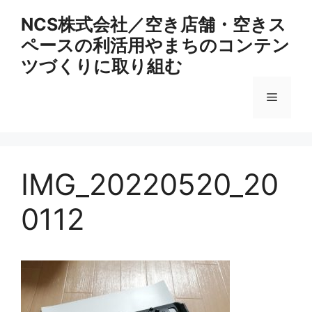
コ
NCS株式会社／空き店舗・空きス
ン
ペースの利活用やまちのコンテン
テ
ン
ツづくりに取り組む
ツ
へ
メ
ス
キ
ニ
ッ
プ
IMG_20220520_20
ュ
0112
ー