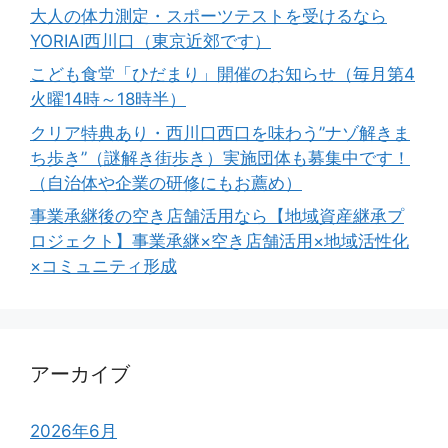
大人の体力測定・スポーツテストを受けるなら
YORIAI西川口（東京近郊です）
こども食堂「ひだまり」開催のお知らせ（毎月第4
火曜14時～18時半）
クリア特典あり・西川口西口を味わう”ナゾ解きま
ち歩き”（謎解き街歩き）実施団体も募集中です！
（自治体や企業の研修にもお薦め）
事業承継後の空き店舗活用なら【地域資産継承プ
ロジェクト】事業承継×空き店舗活用×地域活性化
×コミュニティ形成
アーカイブ
2026年6月