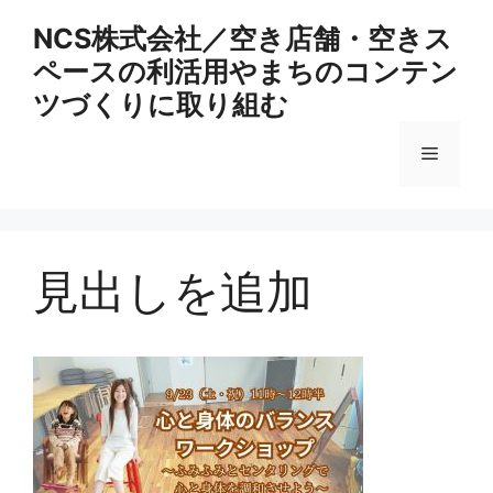
コ
NCS株式会社／空き店舗・空きス
ン
ペースの利活用やまちのコンテン
テ
ン
ツづくりに取り組む
ツ
へ
メ
ス
キ
ニ
ッ
プ
見出しを追加
ュ
ー