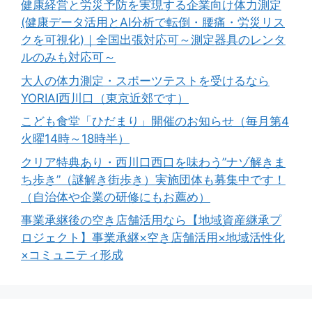
健康経営と労災予防を実現する企業向け体力測定
(健康データ活用とAI分析で転倒・腰痛・労災リス
クを可視化)｜全国出張対応可～測定器具のレンタ
ルのみも対応可～
大人の体力測定・スポーツテストを受けるなら
YORIAI西川口（東京近郊です）
こども食堂「ひだまり」開催のお知らせ（毎月第4
火曜14時～18時半）
クリア特典あり・西川口西口を味わう”ナゾ解きま
ち歩き”（謎解き街歩き）実施団体も募集中です！
（自治体や企業の研修にもお薦め）
事業承継後の空き店舗活用なら【地域資産継承プ
ロジェクト】事業承継×空き店舗活用×地域活性化
×コミュニティ形成