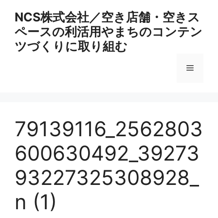
コ
NCS株式会社／空き店舗・空きス
ン
ペースの利活用やまちのコンテン
テ
ン
ツづくりに取り組む
ツ
へ
メ
ス
キ
ニ
ッ
プ
79139116_2562803
ュ
600630492_39273
ー
93227325308928_
n (1)