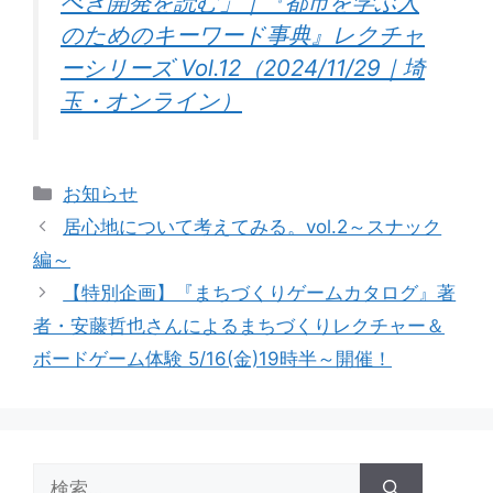
べき開発を読む」｜『都市を学ぶ人
のためのキーワード事典』レクチャ
ーシリーズ Vol.12（2024/11/29｜埼
玉・オンライン）
カ
お知らせ
テ
居心地について考えてみる。vol.2～スナック
ゴ
編～
リ
【特別企画】『まちづくりゲームカタログ』著
ー
者・安藤哲也さんによるまちづくりレクチャー＆
ボードゲーム体験 5/16(金)19時半～開催！
検