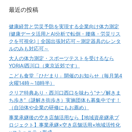
最近の投稿
健康経営と労災予防を実現する企業向け体力測定
(健康データ活用とAI分析で転倒・腰痛・労災リス
クを可視化)｜全国出張対応可～測定器具のレンタ
ルのみも対応可～
大人の体力測定・スポーツテストを受けるなら
YORIAI西川口（東京近郊です）
こども食堂「ひだまり」開催のお知らせ（毎月第4
火曜14時～18時半）
クリア特典あり・西川口西口を味わう”ナゾ解きま
ち歩き”（謎解き街歩き）実施団体も募集中です！
（自治体や企業の研修にもお薦め）
事業承継後の空き店舗活用なら【地域資産継承プ
ロジェクト】事業承継×空き店舗活用×地域活性化