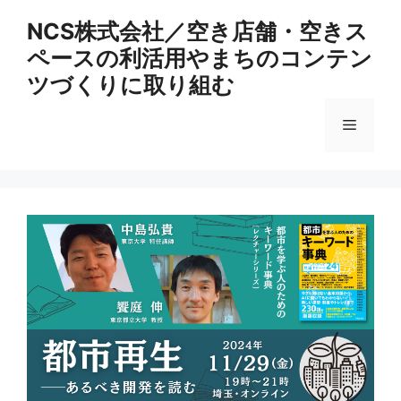
コ
NCS株式会社／空き店舗・空きス
ン
ペースの利活用やまちのコンテン
テ
ン
ツづくりに取り組む
ツ
へ
メ
ス
キ
ニ
ッ
プ
ュ
ー