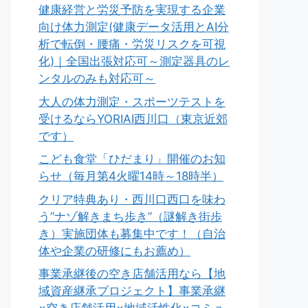
健康経営と労災予防を実現する企業
向け体力測定(健康データ活用とAI分
析で転倒・腰痛・労災リスクを可視
化)｜全国出張対応可～測定器具のレ
ンタルのみも対応可～
大人の体力測定・スポーツテストを
受けるならYORIAI西川口（東京近郊
です）
こども食堂「ひだまり」開催のお知
らせ（毎月第4火曜14時～18時半）
クリア特典あり・西川口西口を味わ
う”ナゾ解きまち歩き”（謎解き街歩
き）実施団体も募集中です！（自治
体や企業の研修にもお薦め）
事業承継後の空き店舗活用なら【地
域資産継承プロジェクト】事業承継