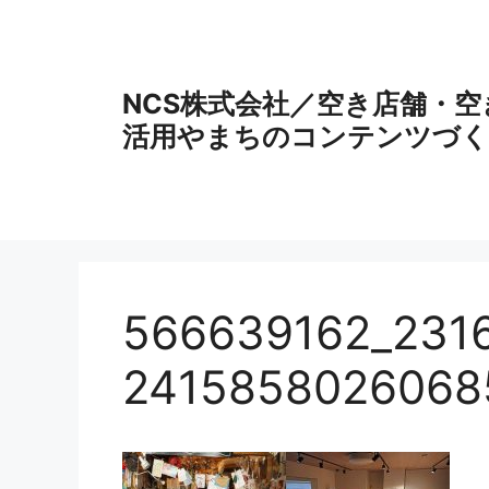
コ
ン
テ
ン
NCS株式会社／空き店舗・
ツ
活用やまちのコンテンツづく
へ
ス
キ
ッ
プ
566639162_231
2415858026068