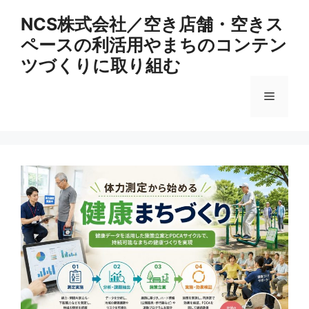
コ
NCS株式会社／空き店舗・空きス
ン
ペースの利活用やまちのコンテン
テ
ン
ツづくりに取り組む
ツ
へ
メ
ス
キ
ニ
ッ
プ
ュ
ー