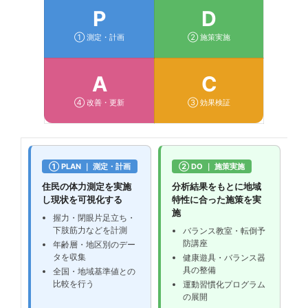
P
D
① 測定・計画
② 施策実施
A
C
④ 改善・更新
③ 効果検証
① PLAN ｜ 測定・計画
② DO ｜ 施策実施
住民の体力測定を実施
分析結果をもとに地域
し現状を可視化する
特性に合った施策を実
施
握力・閉眼片足立ち・
下肢筋力などを計測
バランス教室・転倒予
防講座
年齢層・地区別のデー
タを収集
健康遊具・バランス器
具の整備
全国・地域基準値との
比較を行う
運動習慣化プログラム
の展開