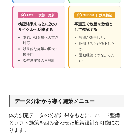
④ ACT ｜ 改善・更新
③ CHECK ｜ 効果検証
検証結果をもとに次の
再測定で改善を数値と
サイクルへ反映する
して確認する
課題が残る層への重点
数値が改善したか
対応
転倒リスクが低下した
効果的な施策の拡大・
か
横展開
運動継続につながった
次年度施策の再設計
か
データ分析から導く施策メニュー
体力測定データの分析結果をもとに、ハード整備
とソフト施策を組み合わせた施策設計が可能にな
ります。