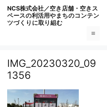
コ
NCS株式会社／空き店舗・空きス
ン
ペースの利活用やまちのコンテン
テ
ン
ツづくりに取り組む
ツ
へ
メ
ス
キ
ニ
ッ
プ
IMG_20230320_09
ュ
1356
ー