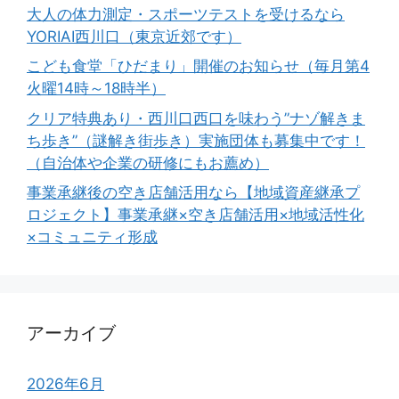
大人の体力測定・スポーツテストを受けるなら
YORIAI西川口（東京近郊です）
こども食堂「ひだまり」開催のお知らせ（毎月第4
火曜14時～18時半）
クリア特典あり・西川口西口を味わう”ナゾ解きま
ち歩き”（謎解き街歩き）実施団体も募集中です！
（自治体や企業の研修にもお薦め）
事業承継後の空き店舗活用なら【地域資産継承プ
ロジェクト】事業承継×空き店舗活用×地域活性化
×コミュニティ形成
アーカイブ
2026年6月