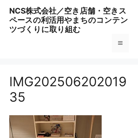
コ
NCS株式会社／空き店舗・空きス
ン
ペースの利活用やまちのコンテン
テ
ン
ツづくりに取り組む
ツ
へ
メ
ス
キ
ニ
ッ
プ
IMG202506202019
ュ
35
ー