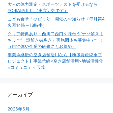
大人の体力測定・スポーツテストを受けるなら
YORIAI西川口（東京近郊です）
こども食堂「ひだまり」開催のお知らせ（毎月第4
火曜14時～18時半）
クリア特典あり・西川口西口を味わう”ナゾ解きま
ち歩き”（謎解き街歩き）実施団体も募集中です！
（自治体や企業の研修にもお薦め）
事業承継後の空き店舗活用なら【地域資産継承プ
ロジェクト】事業承継×空き店舗活用×地域活性化
×コミュニティ形成
アーカイブ
2026年6月