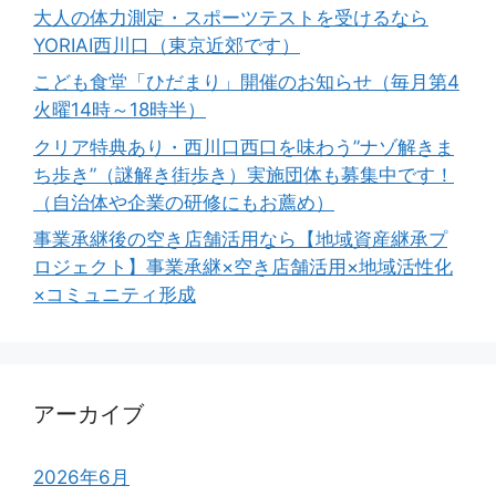
大人の体力測定・スポーツテストを受けるなら
YORIAI西川口（東京近郊です）
こども食堂「ひだまり」開催のお知らせ（毎月第4
火曜14時～18時半）
クリア特典あり・西川口西口を味わう”ナゾ解きま
ち歩き”（謎解き街歩き）実施団体も募集中です！
（自治体や企業の研修にもお薦め）
事業承継後の空き店舗活用なら【地域資産継承プ
ロジェクト】事業承継×空き店舗活用×地域活性化
×コミュニティ形成
アーカイブ
2026年6月