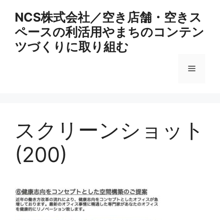
コ
NCS株式会社／空き店舗・空きス
ン
ペースの利活用やまちのコンテン
テ
ン
ツづくりに取り組む
ツ
へ
メ
ス
キ
ニ
ッ
プ
スクリーンショット
ュ
(200)
ー