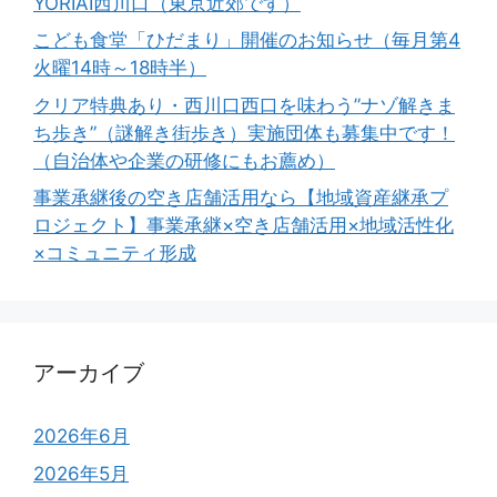
YORIAI西川口（東京近郊です）
こども食堂「ひだまり」開催のお知らせ（毎月第4
火曜14時～18時半）
クリア特典あり・西川口西口を味わう”ナゾ解きま
ち歩き”（謎解き街歩き）実施団体も募集中です！
（自治体や企業の研修にもお薦め）
事業承継後の空き店舗活用なら【地域資産継承プ
ロジェクト】事業承継×空き店舗活用×地域活性化
×コミュニティ形成
アーカイブ
2026年6月
2026年5月