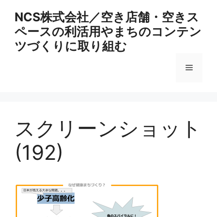
コ
NCS株式会社／空き店舗・空きス
ン
ペースの利活用やまちのコンテン
テ
ン
ツづくりに取り組む
ツ
へ
メ
ス
キ
ニ
ッ
プ
スクリーンショット
ュ
(192)
ー