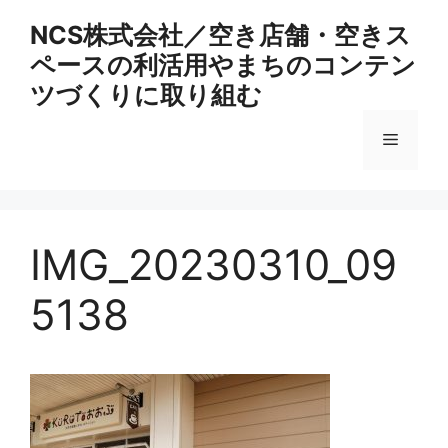
コ
NCS株式会社／空き店舗・空きス
ン
ペースの利活用やまちのコンテン
テ
ン
ツづくりに取り組む
ツ
へ
メ
ス
キ
ニ
ッ
プ
IMG_20230310_09
ュ
5138
ー