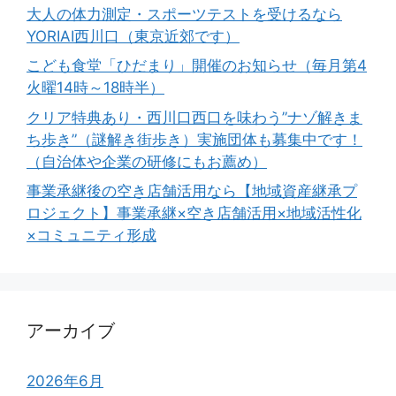
大人の体力測定・スポーツテストを受けるなら
YORIAI西川口（東京近郊です）
こども食堂「ひだまり」開催のお知らせ（毎月第4
火曜14時～18時半）
クリア特典あり・西川口西口を味わう”ナゾ解きま
ち歩き”（謎解き街歩き）実施団体も募集中です！
（自治体や企業の研修にもお薦め）
事業承継後の空き店舗活用なら【地域資産継承プ
ロジェクト】事業承継×空き店舗活用×地域活性化
×コミュニティ形成
アーカイブ
2026年6月