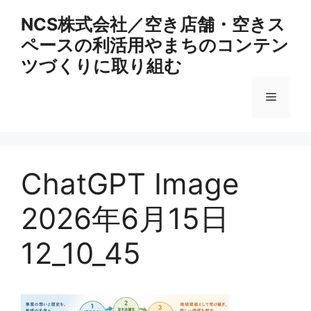
コ
NCS株式会社／空き店舗・空きス
ン
ペースの利活用やまちのコンテン
テ
ン
ツづくりに取り組む
ツ
へ
メ
ス
キ
ニ
ッ
プ
ChatGPT Image
ュ
2026年6月15日
ー
12_10_45