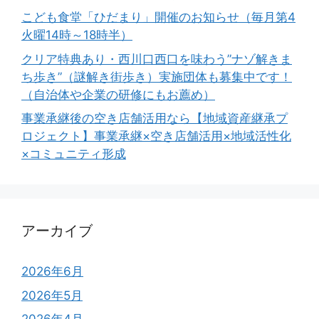
こども食堂「ひだまり」開催のお知らせ（毎月第4
火曜14時～18時半）
クリア特典あり・西川口西口を味わう”ナゾ解きま
ち歩き”（謎解き街歩き）実施団体も募集中です！
（自治体や企業の研修にもお薦め）
事業承継後の空き店舗活用なら【地域資産継承プ
ロジェクト】事業承継×空き店舗活用×地域活性化
×コミュニティ形成
アーカイブ
2026年6月
2026年5月