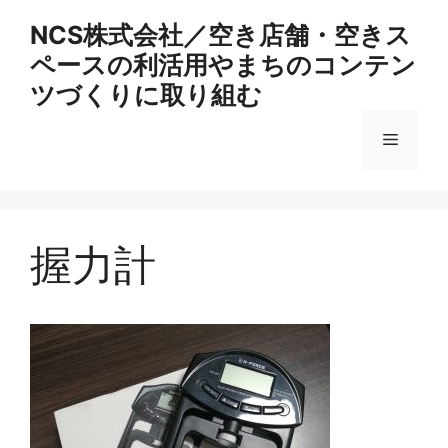
コ
NCS株式会社／空き店舗・空きス
ン
ペースの利活用やまちのコンテン
テ
ン
ツづくりに取り組む
ツ
へ
メ
ス
キ
ニ
ッ
プ
握力計
ュ
ー