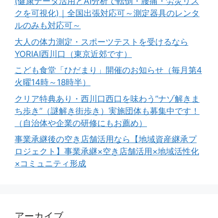
(健康データ活用とAI分析で転倒・腰痛・労災リス
クを可視化)｜全国出張対応可～測定器具のレンタ
ルのみも対応可～
大人の体力測定・スポーツテストを受けるなら
YORIAI西川口（東京近郊です）
こども食堂「ひだまり」開催のお知らせ（毎月第4
火曜14時～18時半）
クリア特典あり・西川口西口を味わう”ナゾ解きま
ち歩き”（謎解き街歩き）実施団体も募集中です！
（自治体や企業の研修にもお薦め）
事業承継後の空き店舗活用なら【地域資産継承プ
ロジェクト】事業承継×空き店舗活用×地域活性化
×コミュニティ形成
アーカイブ