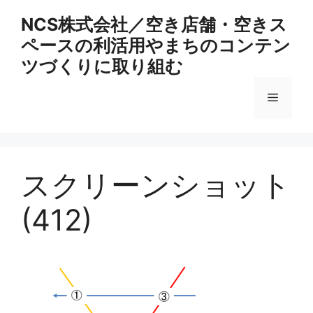
コ
NCS株式会社／空き店舗・空きス
ン
ペースの利活用やまちのコンテン
テ
ン
ツづくりに取り組む
ツ
へ
メ
ス
キ
ニ
ッ
プ
スクリーンショット
ュ
(412)
ー