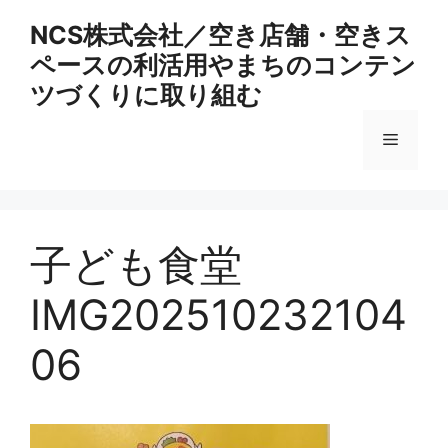
コ
NCS株式会社／空き店舗・空きス
ン
ペースの利活用やまちのコンテン
テ
ン
ツづくりに取り組む
ツ
へ
メ
ス
キ
ニ
ッ
プ
子ども食堂
ュ
IMG202510232104
ー
06