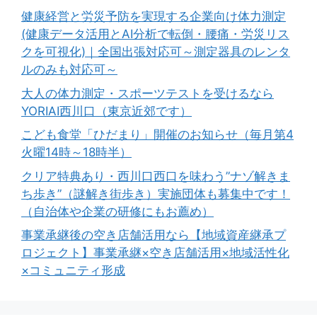
健康経営と労災予防を実現する企業向け体力測定
(健康データ活用とAI分析で転倒・腰痛・労災リス
クを可視化)｜全国出張対応可～測定器具のレンタ
ルのみも対応可～
大人の体力測定・スポーツテストを受けるなら
YORIAI西川口（東京近郊です）
こども食堂「ひだまり」開催のお知らせ（毎月第4
火曜14時～18時半）
クリア特典あり・西川口西口を味わう”ナゾ解きま
ち歩き”（謎解き街歩き）実施団体も募集中です！
（自治体や企業の研修にもお薦め）
事業承継後の空き店舗活用なら【地域資産継承プ
ロジェクト】事業承継×空き店舗活用×地域活性化
×コミュニティ形成