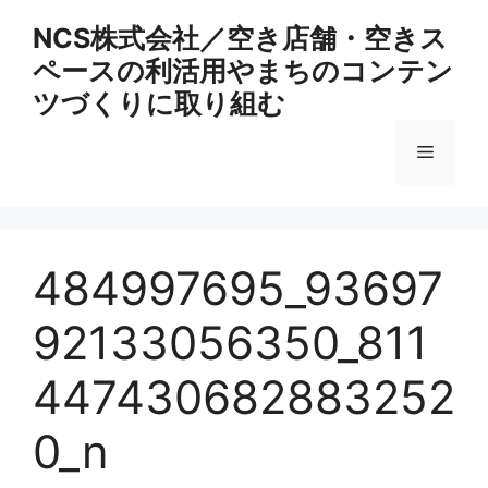
コ
NCS株式会社／空き店舗・空きス
ン
ペースの利活用やまちのコンテン
テ
ン
ツづくりに取り組む
ツ
へ
メ
ス
キ
ニ
ッ
プ
484997695_93697
ュ
92133056350_811
ー
447430682883252
0_n