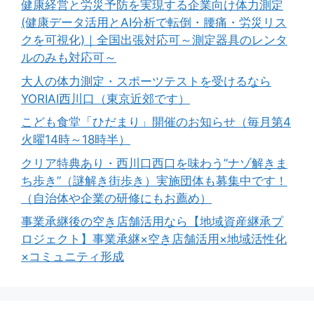
健康経営と労災予防を実現する企業向け体力測定
(健康データ活用とAI分析で転倒・腰痛・労災リス
クを可視化)｜全国出張対応可～測定器具のレンタ
ルのみも対応可～
大人の体力測定・スポーツテストを受けるなら
YORIAI西川口（東京近郊です）
こども食堂「ひだまり」開催のお知らせ（毎月第4
火曜14時～18時半）
クリア特典あり・西川口西口を味わう”ナゾ解きま
ち歩き”（謎解き街歩き）実施団体も募集中です！
（自治体や企業の研修にもお薦め）
事業承継後の空き店舗活用なら【地域資産継承プ
ロジェクト】事業承継×空き店舗活用×地域活性化
×コミュニティ形成