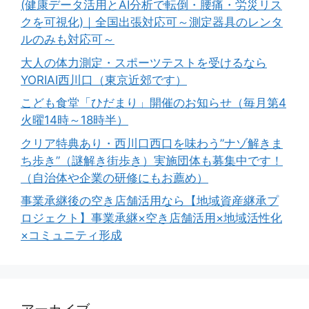
(健康データ活用とAI分析で転倒・腰痛・労災リス
クを可視化)｜全国出張対応可～測定器具のレンタ
ルのみも対応可～
大人の体力測定・スポーツテストを受けるなら
YORIAI西川口（東京近郊です）
こども食堂「ひだまり」開催のお知らせ（毎月第4
火曜14時～18時半）
クリア特典あり・西川口西口を味わう”ナゾ解きま
ち歩き”（謎解き街歩き）実施団体も募集中です！
（自治体や企業の研修にもお薦め）
事業承継後の空き店舗活用なら【地域資産継承プ
ロジェクト】事業承継×空き店舗活用×地域活性化
×コミュニティ形成