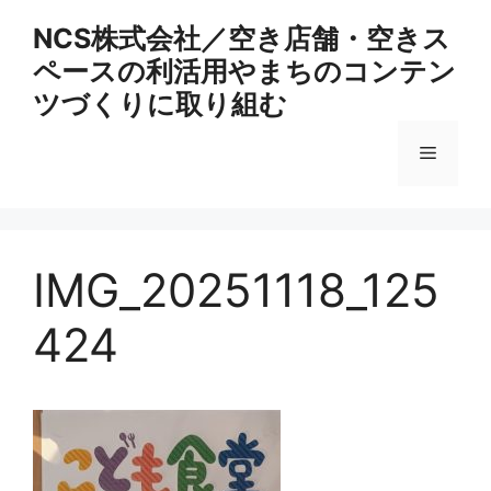
コ
NCS株式会社／空き店舗・空きス
ン
ペースの利活用やまちのコンテン
テ
ン
ツづくりに取り組む
ツ
へ
メ
ス
キ
ニ
ッ
プ
IMG_20251118_125
ュ
424
ー