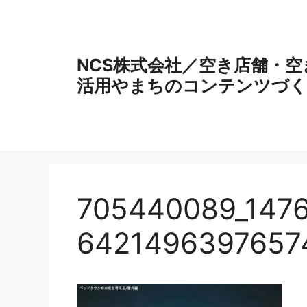
コ
ン
テ
ン
NCS株式会社／空き店舗・
ツ
活用やまちのコンテンツづく
へ
ス
キ
ッ
プ
705440089_147
6421496397657