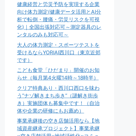
健康経営と労災予防を実現する企業
向け体力測定(健康データ活用とAI分
析で転倒・腰痛・労災リスクを可視
化)｜全国出張対応可～測定器具のレ
ンタルのみも対応可～
大人の体力測定・スポーツテストを
受けるならYORIAI西川口（東京近郊
です）
こども食堂「ひだまり」開催のお知
らせ（毎月第4火曜14時～18時半）
クリア特典あり・西川口西口を味わ
う”ナゾ解きまち歩き”（謎解き街歩
き）実施団体も募集中です！（自治
体や企業の研修にもお薦め）
事業承継後の空き店舗活用なら【地
域資産継承プロジェクト】事業承継