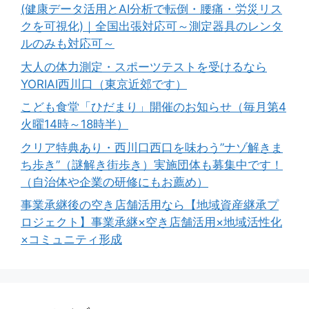
(健康データ活用とAI分析で転倒・腰痛・労災リス
クを可視化)｜全国出張対応可～測定器具のレンタ
ルのみも対応可～
大人の体力測定・スポーツテストを受けるなら
YORIAI西川口（東京近郊です）
こども食堂「ひだまり」開催のお知らせ（毎月第4
火曜14時～18時半）
クリア特典あり・西川口西口を味わう”ナゾ解きま
ち歩き”（謎解き街歩き）実施団体も募集中です！
（自治体や企業の研修にもお薦め）
事業承継後の空き店舗活用なら【地域資産継承プ
ロジェクト】事業承継×空き店舗活用×地域活性化
×コミュニティ形成