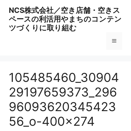
コ
NCS株式会社／空き店舗・空きス
ン
ペースの利活用やまちのコンテン
テ
ン
ツづくりに取り組む
ツ
へ
メ
ス
キ
ニ
ッ
プ
105485460_30904
ュ
29197659373_296
ー
96093620345423
56_o-400×274