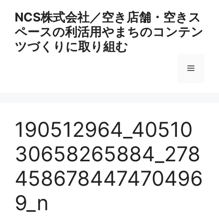
コ
NCS株式会社／空き店舗・空きス
ン
ペースの利活用やまちのコンテン
テ
ン
ツづくりに取り組む
ツ
へ
メ
ス
キ
ニ
ッ
プ
190512964_40510
ュ
30658265884_278
ー
458678447470496
9_n