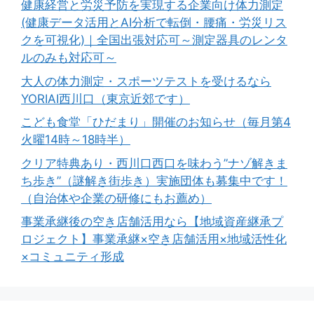
健康経営と労災予防を実現する企業向け体力測定
(健康データ活用とAI分析で転倒・腰痛・労災リス
クを可視化)｜全国出張対応可～測定器具のレンタ
ルのみも対応可～
大人の体力測定・スポーツテストを受けるなら
YORIAI西川口（東京近郊です）
こども食堂「ひだまり」開催のお知らせ（毎月第4
火曜14時～18時半）
クリア特典あり・西川口西口を味わう”ナゾ解きま
ち歩き”（謎解き街歩き）実施団体も募集中です！
（自治体や企業の研修にもお薦め）
事業承継後の空き店舗活用なら【地域資産継承プ
ロジェクト】事業承継×空き店舗活用×地域活性化
×コミュニティ形成