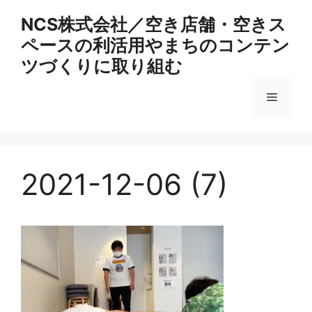
コ
NCS株式会社／空き店舗・空きス
ン
ペースの利活用やまちのコンテン
テ
ン
ツづくりに取り組む
ツ
へ
メ
ス
キ
ニ
ッ
プ
2021-12-06 (7)
ュ
ー